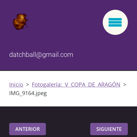
datchball@gmail.com
Inicio
>
Fotogalería: V COPA DE ARAGÓN
>
IMG_9164.jpeg
ANTERIOR
SIGUIENTE