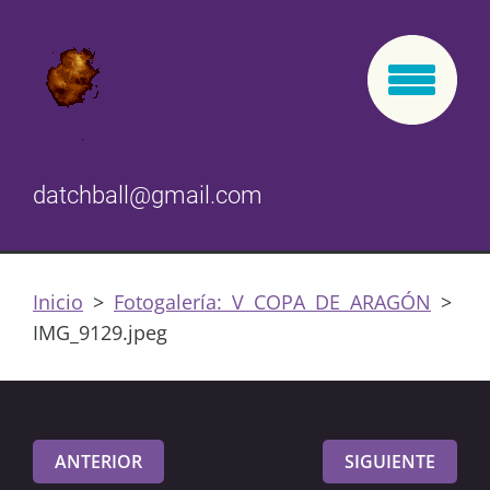
datchball@gmail.com
Inicio
>
Fotogalería: V COPA DE ARAGÓN
>
IMG_9129.jpeg
ANTERIOR
SIGUIENTE