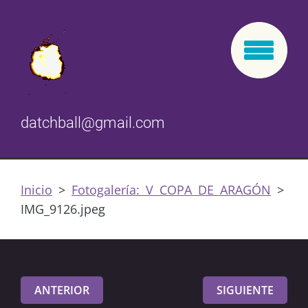
datchball@gmail.com
Inicio
>
Fotogalería: V COPA DE ARAGÓN
>
IMG_9126.jpeg
ANTERIOR
SIGUIENTE