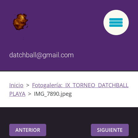
datchball@gmail.com
Inicio
>
Fotogalería: IX TORNEO DATCHBALL
PLAYA
>
IMG_7890.jpeg
ANTERIOR
SIGUIENTE