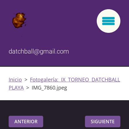
datchball@gmail.com
Inicio
>
Fotogalería: IX TORNEO DATCHBALL
PLAYA
>
IMG_7860.jpeg
ANTERIOR
SIGUIENTE