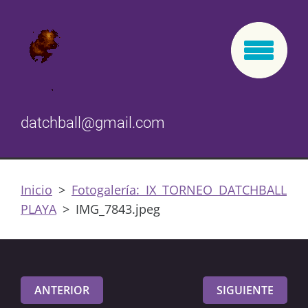
datchball@gmail.com
Inicio
>
Fotogalería: IX TORNEO DATCHBALL
PLAYA
>
IMG_7843.jpeg
ANTERIOR
SIGUIENTE