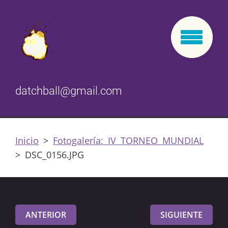
datchball@gmail.com
Inicio
>
Fotogalería: IV TORNEO MUNDIAL
>
DSC_0156.JPG
ANTERIOR
SIGUIENTE