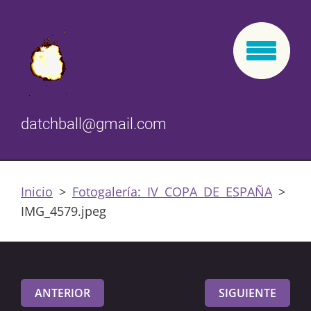
datchball@gmail.com
Inicio
>
Fotogalería: IV COPA DE ESPAÑA
>
IMG_4579.jpeg
ANTERIOR
SIGUIENTE