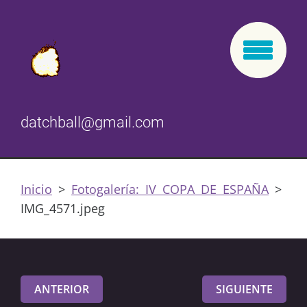
datchball@gmail.com
Inicio
>
Fotogalería: IV COPA DE ESPAÑA
>
IMG_4571.jpeg
ANTERIOR
SIGUIENTE