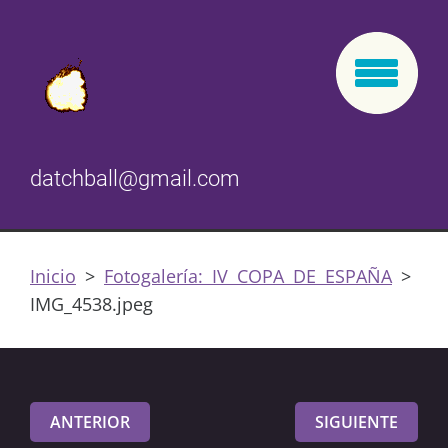
datchball@gmail.com
Inicio
>
Fotogalería: IV COPA DE ESPAÑA
>
IMG_4538.jpeg
ANTERIOR
SIGUIENTE