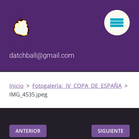
datchball@gmail.com
Inicio
>
Fotogalería: IV COPA DE ESPAÑA
>
IMG_4535.jpeg
ANTERIOR
SIGUIENTE