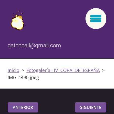
datchball@gmail.com
Inicio
>
Fotogalería: IV COPA DE ESPAÑA
>
IMG_4490.jpeg
ANTERIOR
SIGUIENTE