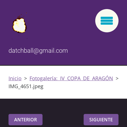
datchball@gmail.com
Inicio
>
Fotogalería: IV COPA DE ARAGÓN
>
IMG_4651.jpeg
ANTERIOR
SIGUIENTE