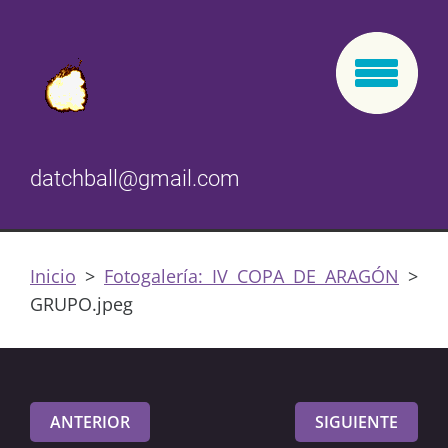
datchball@gmail.com
Inicio
>
Fotogalería: IV COPA DE ARAGÓN
>
GRUPO.jpeg
ANTERIOR
SIGUIENTE