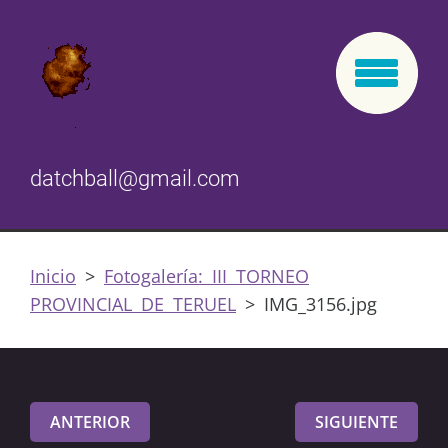
datchball@gmail.com
Inicio
>
Fotogalería: III TORNEO
PROVINCIAL DE TERUEL
>
IMG_3156.jpg
ANTERIOR
SIGUIENTE