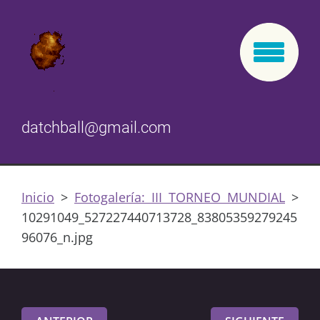
datchball@gmail.com
Inicio
>
Fotogalería: III TORNEO MUNDIAL
>
10291049_527227440713728_83805359279245
96076_n.jpg