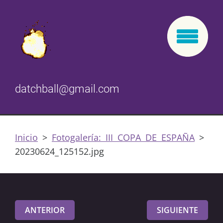
datchball@gmail.com
Inicio
>
Fotogalería: III COPA DE ESPAÑA
>
20230624_125152.jpg
ANTERIOR
SIGUIENTE