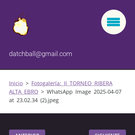
datchball@gmail.com
Inicio
>
Fotogalería: II TORNEO RIBERA
ALTA EBRO
>
WhatsApp Image 2025-04-07
at 23.02.34 (2).jpeg