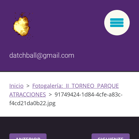
datchball@gmail.com
Inicio
>
Fotogalería: II TORNEO PARQUE
ATRACCIONES
>
91749424-1d84-4cfe-a83c-
f4cd21da0b22.jpg