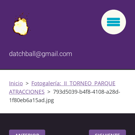
datchball@gmail.com
Inicio
>
Fotogalería: II TORNEO PARQUE
ATRACCIONES
>
793d5039-b4f8-4108-a28d-
1f80eb6a15ad.jpg