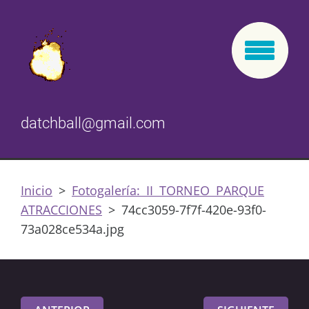
datchball@gmail.com
Inicio
>
Fotogalería: II TORNEO PARQUE
ATRACCIONES
>
74cc3059-7f7f-420e-93f0-
73a028ce534a.jpg