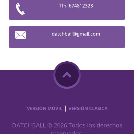
Tfn: 674812323
datchbal
l@gmail.
com
|
VERSIÓN MÓVIL
VERSIÓN CLÁSICA
DATCHBALL © 2026 Todos los derechos
reservados.