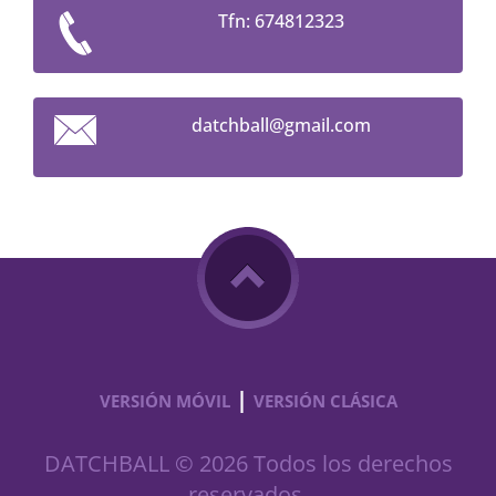
Tfn: 674812323
datchbal
l@gmail.
com
|
VERSIÓN MÓVIL
VERSIÓN CLÁSICA
DATCHBALL © 2026 Todos los derechos
reservados.