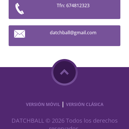
Tfn: 674812323
datchbal
l@gmail.
com
|
VERSIÓN MÓVIL
VERSIÓN CLÁSICA
DATCHBALL © 2026 Todos los derechos
reservados.