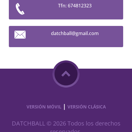
Tfn: 674812323
datchbal
l@gmail.
com
|
VERSIÓN MÓVIL
VERSIÓN CLÁSICA
DATCHBALL © 2026 Todos los derechos
reservados.