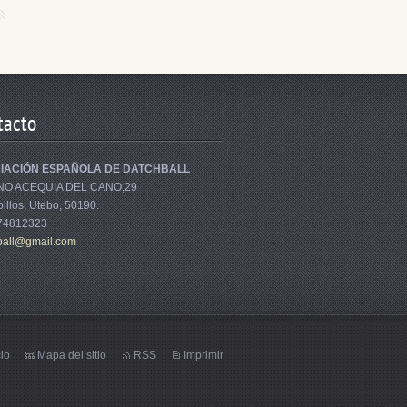
tacto
IACIÓN ESPAÑOLA DE DATCHBALL
NO ACEQUIA DEL CANO,29
illos, Utebo, 50190.
674812323
bal
l@gmail.
com
cio
Mapa del sitio
RSS
Imprimir