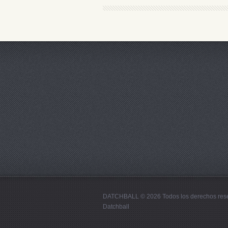
DATCHBALL © 2026 Todos los derechos res
Datchball