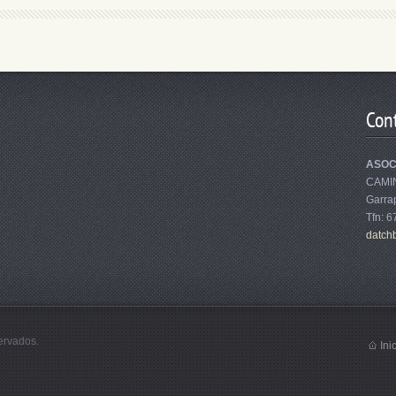
Con
ASOC
CAMI
Garrap
Tfn: 
datch
ervados.
Ini