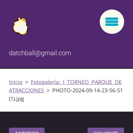
datchball@gmail.com
Inicio
>
Fotogalería: I TORNEO PARQUE DE
ATRACCIONES
>
PHOTO-2024-09-14-23-56-51
(1).jpg