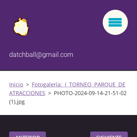
datchball@gmail.com
Inicio
>
Fotogalería: I TORNEO PARQUE DE
ATRACCIONES
>
PHOTO-2024-09-14-21-51-02
(1).jpg