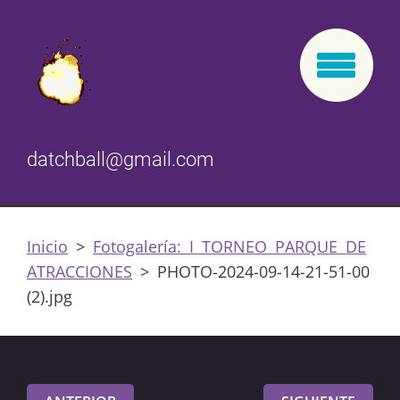
datchball@gmail.com
Inicio
>
Fotogalería: I TORNEO PARQUE DE
ATRACCIONES
>
PHOTO-2024-09-14-21-51-00
(2).jpg