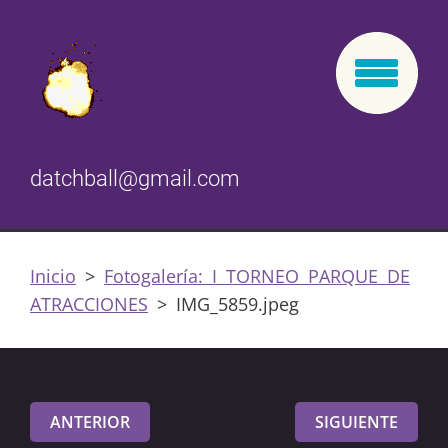
datchball@gmail.com
Inicio
>
Fotogalería: I TORNEO PARQUE DE
ATRACCIONES
>
IMG_5859.jpeg
ANTERIOR
SIGUIENTE