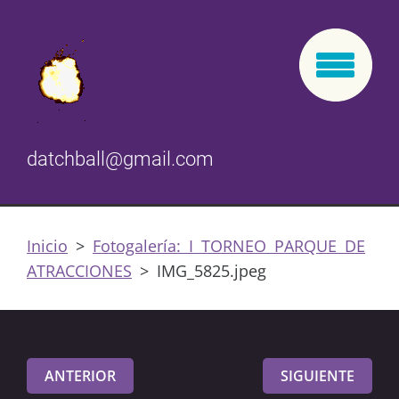
datchball@gmail.com
Inicio
>
Fotogalería: I TORNEO PARQUE DE
ATRACCIONES
>
IMG_5825.jpeg
ANTERIOR
SIGUIENTE