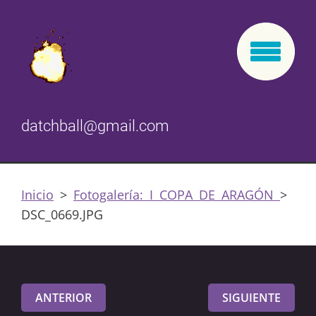
datchball@gmail.com
Inicio
>
Fotogalería: I COPA DE ARAGÓN
>
DSC_0669.JPG
ANTERIOR
SIGUIENTE