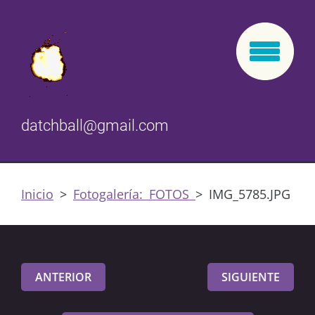
datchball@gmail.com
Inicio
>
Fotogalería: FOTOS
>
IMG_5785.JPG
ANTERIOR
SIGUIENTE