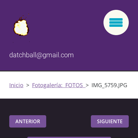
datchball@gmail.com
Inicio
>
Fotogalería: FOTOS
>
IMG_5759.JPG
ANTERIOR
SIGUIENTE