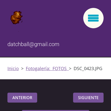
datchball@gmail.com
Inicio
>
Fotogalería: FOTOS
>
DSC_0423.JPG
ANTERIOR
SIGUIENTE