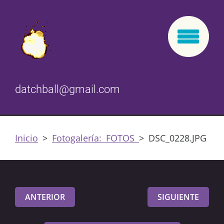
datchball@gmail.com
Inicio
>
Fotogalería: FOTOS
>
DSC_0228.JPG
ANTERIOR
SIGUIENTE