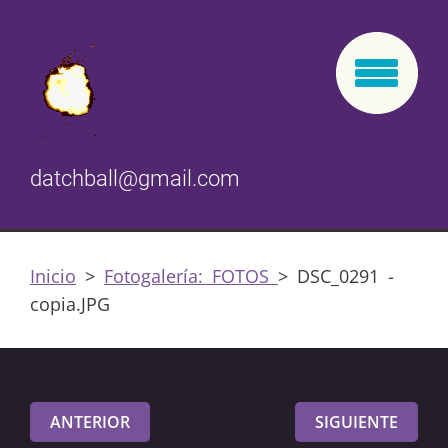
datchball@gmail.com
Inicio
>
Fotogalería: FOTOS
>
DSC_0291 -
copia.JPG
ANTERIOR
SIGUIENTE