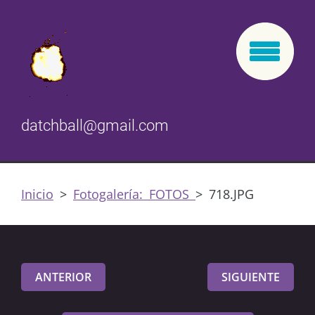
datchball@gmail.com
Inicio
>
Fotogalería: FOTOS
>
718.JPG
ANTERIOR
SIGUIENTE