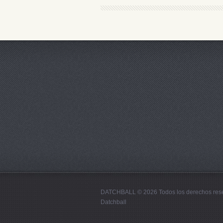
DATCHBALL © 2026 Todos los derechos res
Datchball