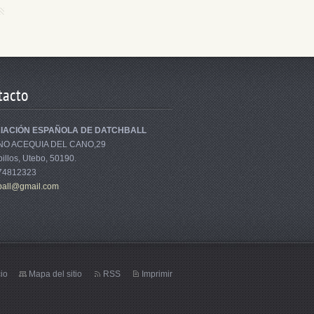
tacto
IACIÓN ESPAÑOLA DE DATCHBALL
NO ACEQUIA DEL CANO,29
illos, Utebo, 50190.
674812323
bal
l@gmail.
com
cio
Mapa del sitio
RSS
Imprimir