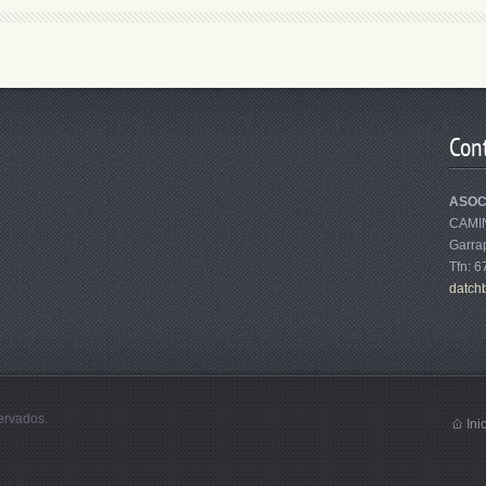
Con
ASOC
CAMI
Garrap
Tfn: 
datch
ervados.
Ini